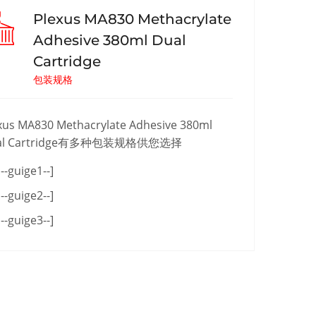
Plexus MA830 Methacrylate
Adhesive 380ml Dual
Cartridge
包装规格
xus MA830 Methacrylate Adhesive 380ml
al Cartridge有多种包装规格供您选择
!--guige1--]
!--guige2--]
!--guige3--]