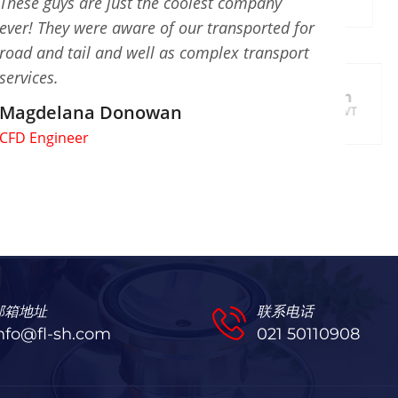
These guys are just the coolest company
ever! They were aware of our transported for
road and tail and well as complex transport
services.
Magdelana Donowan
CFD Engineer
邮箱地址
联系电话
nfo@fl-sh.com
021 50110908