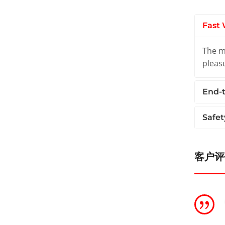
Fast 
The ma
pleas
End-t
Safet
客户评