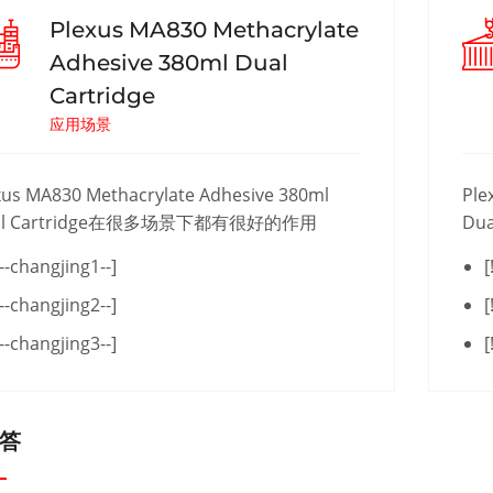
Plexus MA830 Methacrylate
Adhesive 380ml Dual
Cartridge
应用场景
xus MA830 Methacrylate Adhesive 380ml
Ple
al Cartridge在很多场景下都有很好的作用
Du
!--changjing1--]
[
!--changjing2--]
[
!--changjing3--]
[
答