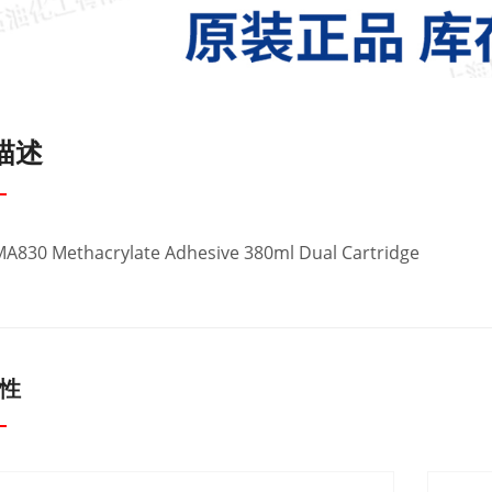
描述
MA830 Methacrylate Adhesive 380ml Dual Cartridge
性