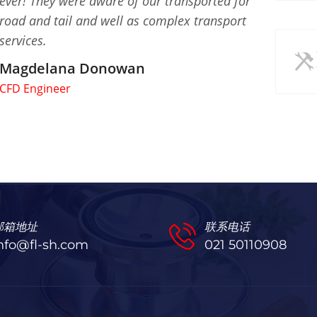
ever! They were aware of our transported for
road and tail and well as complex transport
services.
Magdelana Donowan
CFD Engineer
邮箱地址
联系电话
nfo@fl-sh.com
021 50110908