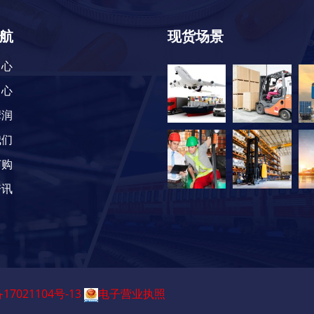
航
现货场景
中心
中心
摩润
我们
订购
资讯
17021104号-13
电子营业执照