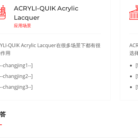
ACRYLI-QUIK Acrylic
Lacquer
应用场景
YLI-QUIK Acrylic Lacquer在很多场景下都有很
AC
的作用
选
!--changjing1--]
[
!--changjing2--]
[
!--changjing3--]
[
答