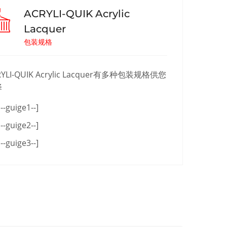
ACRYLI-QUIK Acrylic
Lacquer
包装规格
RYLI-QUIK Acrylic Lacquer有多种包装规格供您
择
!--guige1--]
!--guige2--]
!--guige3--]