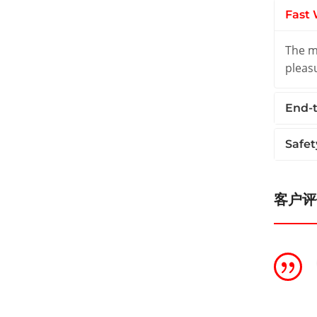
Fast 
The ma
pleas
End-t
Safet
客户评