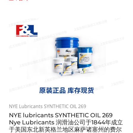
NYE Lubricants SYNTHETIC OIL 269
NYE lubricants SYNTHETIC OIL 269
Nye Lubricants 润滑油公司于1844年成立
于美国东北新英格兰地区麻萨诸塞州的费尔