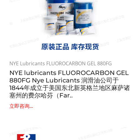
NYE Lubricants FLUOROCARBON GEL 880FG
NYE lubricants FLUOROCARBON GEL
880FG Nye Lubricants 润滑油公司于
1844年成立于美国东北新英格兰地区麻萨诸
塞州的费尔哈芬（Far..
立即咨询...