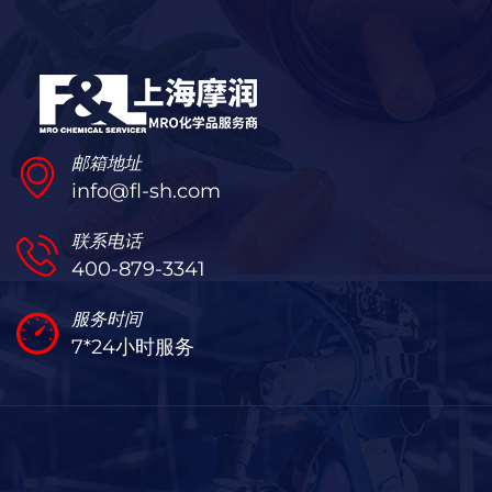
邮箱地址
info@fl-sh.com
联系电话
400-879-3341
服务时间
7*24小时服务