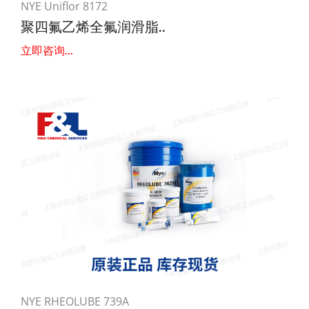
NYE Uniflor 8172
聚四氟乙烯全氟润滑脂..
立即咨询...
NYE RHEOLUBE 739A