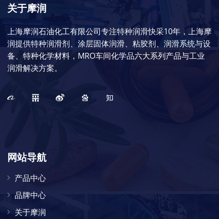
关于摩润
上海摩润石油化工有限公司专注特种润滑快采10年，上海摩
润提供特种润滑剂、涂层固体润滑、粘胶剂、润滑系统与设
备、特种化学材料，MRO车间化学品六大系列产品与工业
润滑解决方案。
网站导航
产品中心
品牌中心
关于摩润