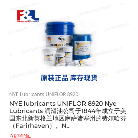
NYE Lubricants UNIFLOR 8920
NYE lubricants UNIFLOR 8920 Nye
Lubricants 润滑油公司于1844年成立于美
国东北新英格兰地区麻萨诸塞州的费尔哈芬
（Farirhaven）。N..
立即咨询...