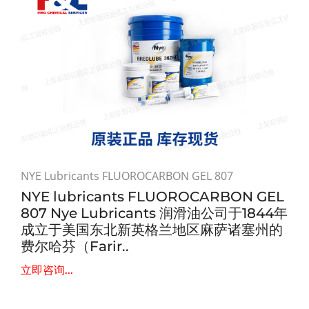
NYE Lubricants FLUOROCARBON GEL 807
NYE lubricants FLUOROCARBON GEL
807 Nye Lubricants 润滑油公司于1844年
成立于美国东北新英格兰地区麻萨诸塞州的
费尔哈芬（Farir..
立即咨询...