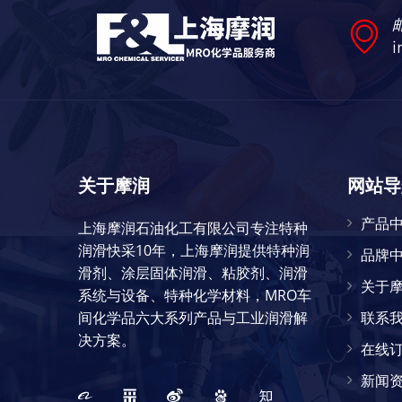
i
关于摩润
网站导
产品
上海摩润石油化工有限公司专注特种
润滑快采10年，上海摩润提供特种润
品牌
滑剂、涂层固体润滑、粘胶剂、润滑
关于
系统与设备、特种化学材料，MRO车
间化学品六大系列产品与工业润滑解
联系
决方案。
在线
新闻