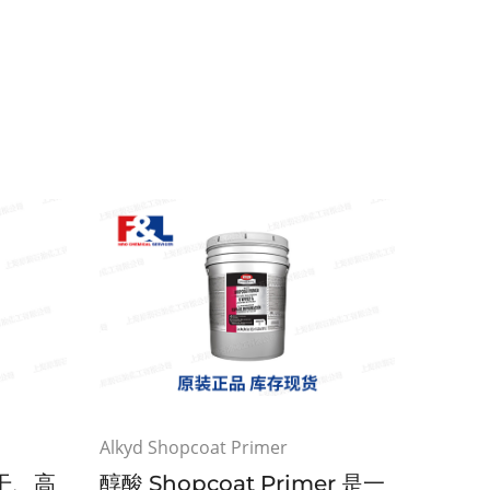
Alkyd Shopcoat Primer
干、高
醇酸 Shopcoat Primer 是一